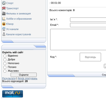
: 00:01:00
Спорт
Транспорт
Всього коментарів
:
0
Фильмы и анимация
Хобби и образование
Ім`я *:
Юмор
Email *:
Усі канали
Канали користувачів
Оцініть мій сайт
Відмінно
Код *:
Добре
Непогано
Погано
Жахливо
Cop
Результати
|
Архів опитувань
Всього відповідей:
28