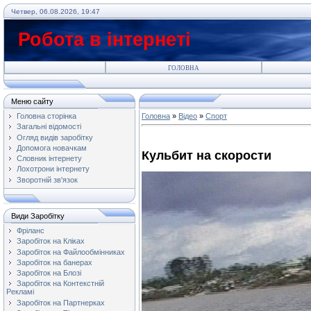
Четвер, 06.08.2026, 19:47
Робота в інтернеті
ГОЛОВНА
Меню сайту
Головна сторінка
Головна
»
Відео
»
Спорт
Загальні відомості
Огляд видів заробітку
Допомога новачкам
Кульбит на скорости
Словник інтернету
Лохотрони інтернету
Зворотній зв'язок
Види Заробітку
Фріланс
Заробіток на Кліках
Заробіток на Файлообмінниках
Заробіток на банерах
Заробіток на Блозі
Заробіток на Контекстній
Рекламі
Заробіток на Партнерках