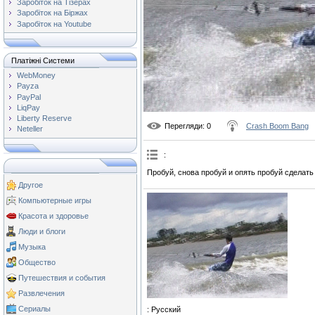
Заробіток на Тізерах
Заробіток на Біржах
Заробіток на Youtube
Платіжні Системи
WebMoney
Payza
PayPal
LiqPay
Liberty Reserve
Перегляди
: 0
Crash Boom Bang
Neteller
:
Пробуй, снова пробуй и опять пробуй сделать
Другое
Компьютерные игры
Красота и здоровье
Люди и блоги
Музыка
Общество
Путешествия и события
Развлечения
Сериалы
: Русский