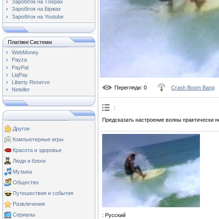
Заробіток на Тізерах
Заробіток на Біржах
Заробіток на Youtube
Платіжні Системи
WebMoney
Payza
PayPal
LiqPay
Liberty Reserve
Перегляди
: 0
Crash Boom Bang
Neteller
:
Предсказать настроение волны практически 
Другое
Компьютерные игры
Красота и здоровье
Люди и блоги
Музыка
Общество
Путешествия и события
Развлечения
Сериалы
: Русский