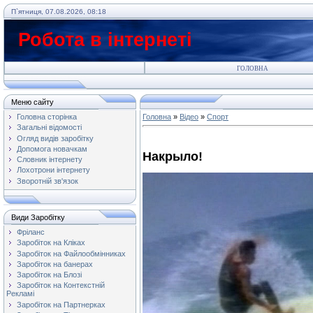
П`ятниця, 07.08.2026, 08:18
Робота в інтернеті
ГОЛОВНА
Меню сайту
Головна сторінка
Головна
»
Відео
»
Спорт
Загальні відомості
Огляд видів заробітку
Допомога новачкам
Накрыло!
Словник інтернету
Лохотрони інтернету
Зворотній зв'язок
Види Заробітку
Фріланс
Заробіток на Кліках
Заробіток на Файлообмінниках
Заробіток на банерах
Заробіток на Блозі
Заробіток на Контекстній
Рекламі
Заробіток на Партнерках