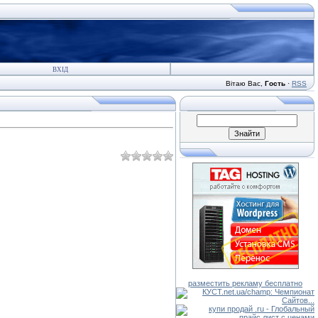
ВХІД
Вітаю Вас
,
Гость
·
RSS
разместить рекламу бесплатно