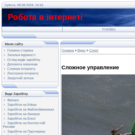
Субота, 08.08.2026, 10:42
Робота в інтернеті
ГОЛОВНА
Меню сайту
Головна сторінка
Головна
»
Відео
»
Спорт
Загальні відомості
Огляд видів заробітку
Допомога новачкам
Сложное управление
Словник інтернету
Лохотрони інтернету
Зворотній зв'язок
Види Заробітку
Фріланс
Заробіток на Кліках
Заробіток на Файлообмінниках
Заробіток на банерах
Заробіток на Блозі
Заробіток на Контекстній
Рекламі
Заробіток на Партнерках