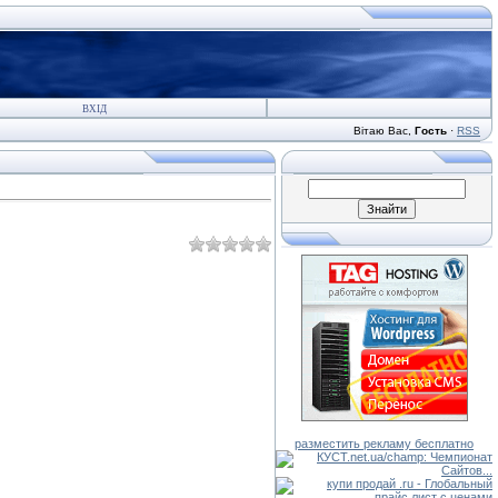
ВХІД
Вітаю Вас
,
Гость
·
RSS
разместить рекламу бесплатно