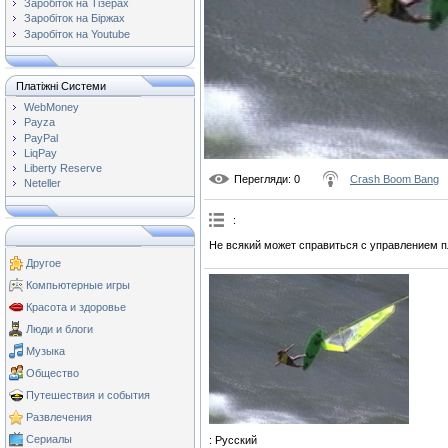
Заробіток на Тізерах
Заробіток на Біржах
Заробіток на Youtube
Платіжні Системи
WebMoney
Payza
PayPal
LiqPay
Liberty Reserve
Перегляди
: 0
Crash Boom Bang
Neteller
:
Не всякий может справиться с управлением 
Другое
Компьютерные игры
Красота и здоровье
Люди и блоги
Музыка
Общество
Путешествия и события
Развлечения
Сериалы
: Русский