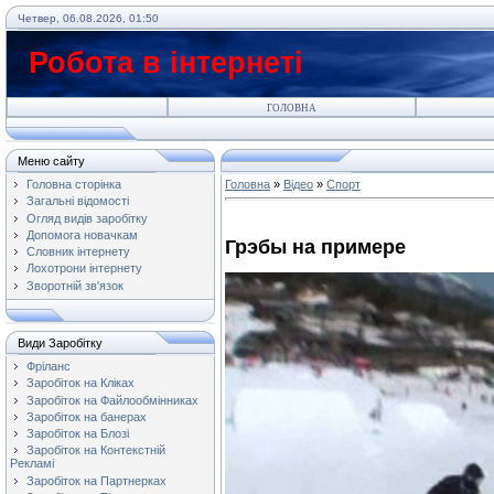
Четвер, 06.08.2026, 01:50
Робота в інтернеті
ГОЛОВНА
Меню сайту
Головна сторінка
Головна
»
Відео
»
Спорт
Загальні відомості
Огляд видів заробітку
Допомога новачкам
Грэбы на примере
Словник інтернету
Лохотрони інтернету
Зворотній зв'язок
Види Заробітку
Фріланс
Заробіток на Кліках
Заробіток на Файлообмінниках
Заробіток на банерах
Заробіток на Блозі
Заробіток на Контекстній
Рекламі
Заробіток на Партнерках