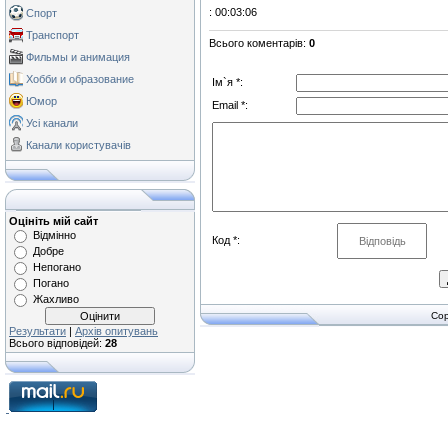
: 00:03:06
Спорт
Транспорт
Всього коментарів
:
0
Фильмы и анимация
Хобби и образование
Ім`я *:
Юмор
Email *:
Усі канали
Канали користувачів
Оцініть мій сайт
Відмінно
Код *:
Добре
Непогано
Погано
Жахливо
Cop
Результати
|
Архів опитувань
Всього відповідей:
28