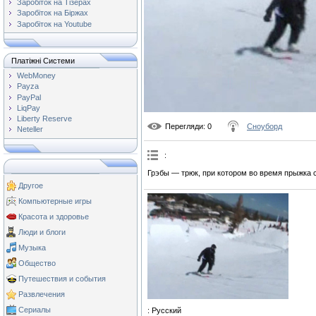
Заробіток на Тізерах
Заробіток на Біржах
Заробіток на Youtube
Платіжні Системи
WebMoney
Payza
PayPal
LiqPay
Liberty Reserve
Перегляди
: 0
Сноуборд
Neteller
:
Грэбы — трюк, при котором во время прыжка 
Другое
Компьютерные игры
Красота и здоровье
Люди и блоги
Музыка
Общество
Путешествия и события
Развлечения
Сериалы
: Русский