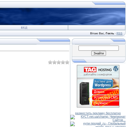
ВХІД
Вітаю Вас
,
Гость
·
RSS
разместить рекламу бесплатно