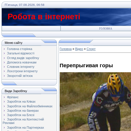
П`ятниця, 07.08.2026, 06:58
Робота в інтернеті
ГОЛОВНА
Меню сайту
Головна сторінка
Головна
»
Відео
»
Спорт
Загальні відомості
Огляд видів заробітку
Допомога новачкам
Перепрыгивая горы
Словник інтернету
Лохотрони інтернету
Зворотній зв'язок
Види Заробітку
Фріланс
Заробіток на Кліках
Заробіток на Файлообмінниках
Заробіток на банерах
Заробіток на Блозі
Заробіток на Контекстній
Рекламі
Заробіток на Партнерках