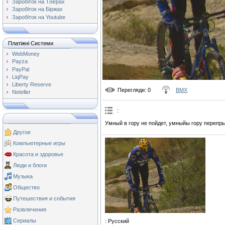
Заробіток на Тізерах
Заробіток на Біржах
Заробіток на Youtube
Платіжні Системи
WebMoney
Payza
PayPal
LiqPay
Liberty Reserve
Перегляди
: 0
BMX
Neteller
:
Умный в гору не пойдет, умныйы гору перепры
Другое
Компьютерные игры
Красота и здоровье
Люди и блоги
Музыка
Общество
Путешествия и события
Развлечения
Сериалы
: Русский