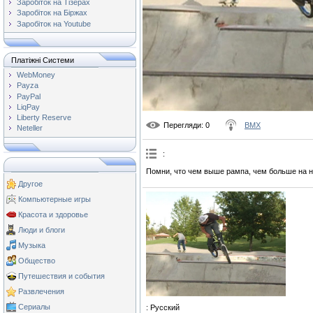
Заробіток на Тізерах
Заробіток на Біржах
Заробіток на Youtube
Платіжні Системи
WebMoney
Payza
PayPal
LiqPay
Liberty Reserve
Перегляди
: 0
BMX
Neteller
:
Помни, что чем выше рампа, чем больше на не
Другое
Компьютерные игры
Красота и здоровье
Люди и блоги
Музыка
Общество
Путешествия и события
Развлечения
Сериалы
: Русский