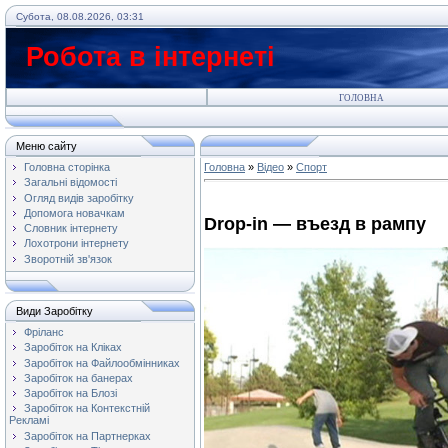
Субота, 08.08.2026, 03:31
Робота в інтернеті
ГОЛОВНА
Меню сайту
Головна сторінка
Головна
»
Відео
»
Спорт
Загальні відомості
Огляд видів заробітку
Допомога новачкам
Drop-in — въезд в рампу
Словник інтернету
Лохотрони інтернету
Зворотній зв'язок
Види Заробітку
Фріланс
Заробіток на Кліках
Заробіток на Файлообмінниках
Заробіток на банерах
Заробіток на Блозі
Заробіток на Контекстній
Рекламі
Заробіток на Партнерках