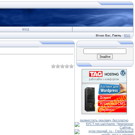
ВХІД
Вітаю Вас
,
Гость
·
RSS
разместить рекламу бесплатно