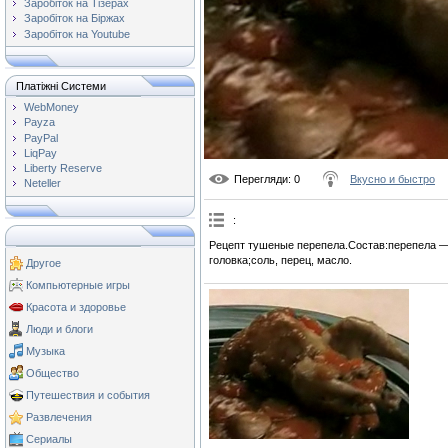
Заробіток на Тізерах
Заробіток на Біржах
Заробіток на Youtube
Платіжні Системи
WebMoney
Payza
PayPal
LiqPay
Liberty Reserve
Перегляди
: 0
Вкусно и быстро
Neteller
:
Рецепт тушеные перепела.Состав:перепела —
головка;соль, перец, масло.
Другое
Компьютерные игры
Красота и здоровье
Люди и блоги
Музыка
Общество
Путешествия и события
Развлечения
Сериалы