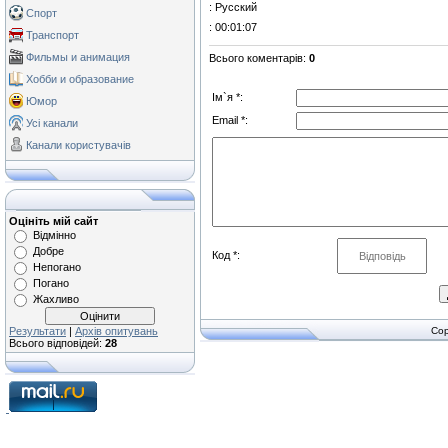
: Русский
Спорт
: 00:01:07
Транспорт
Фильмы и анимация
Всього коментарів
:
0
Хобби и образование
Ім`я *:
Юмор
Email *:
Усі канали
Канали користувачів
Оцініть мій сайт
Відмінно
Добре
Код *:
Непогано
Погано
Жахливо
Результати
|
Архів опитувань
Cop
Всього відповідей:
28