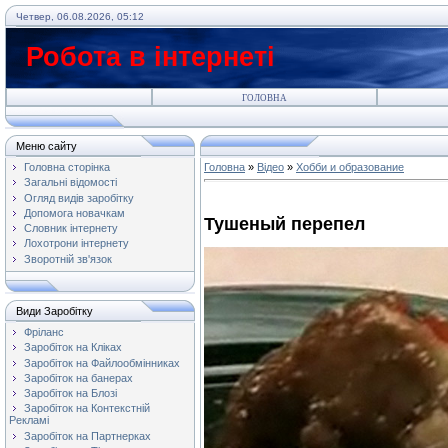
Четвер, 06.08.2026, 05:12
Робота в інтернеті
ГОЛОВНА
Меню сайту
Головна сторінка
Головна
»
Відео
»
Хобби и образование
Загальні відомості
Огляд видів заробітку
Допомога новачкам
Тушеный перепел
Словник інтернету
Лохотрони інтернету
Зворотній зв'язок
Види Заробітку
Фріланс
Заробіток на Кліках
Заробіток на Файлообмінниках
Заробіток на банерах
Заробіток на Блозі
Заробіток на Контекстній
Рекламі
Заробіток на Партнерках