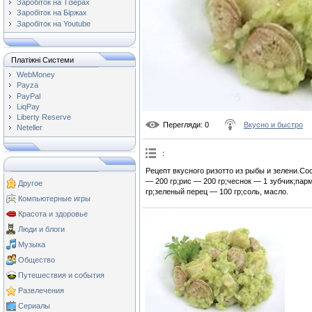
Заробіток на Тізерах
Заробіток на Біржах
Заробіток на Youtube
Платіжні Системи
WebMoney
Payza
PayPal
LiqPay
Liberty Reserve
Перегляди
: 0
Вкусно и быстро
Neteller
:
Рецепт вкусного ризотто из рыбы и зелени.С
— 200 гр;рис — 200 гр;чеснок — 1 зубчик;пар
Другое
гр;зеленый перец — 100 гр;соль, масло.
Компьютерные игры
Красота и здоровье
Люди и блоги
Музыка
Общество
Путешествия и события
Развлечения
Сериалы