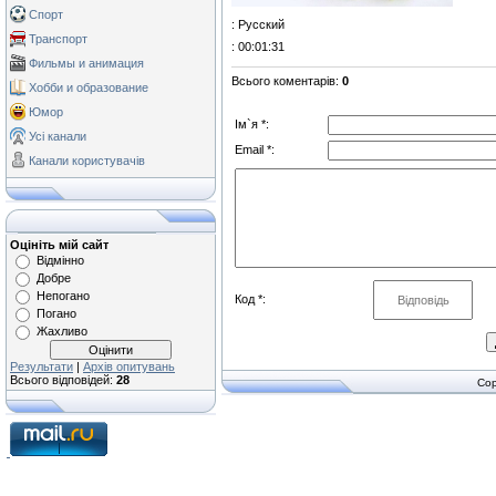
Спорт
: Русский
Транспорт
: 00:01:31
Фильмы и анимация
Всього коментарів
:
0
Хобби и образование
Юмор
Ім`я *:
Усі канали
Email *:
Канали користувачів
Оцініть мій сайт
Відмінно
Добре
Непогано
Код *:
Погано
Жахливо
Результати
|
Архів опитувань
Всього відповідей:
28
Cop