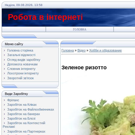
Неділя, 09.08.2026, 13:58
Робота в інтернеті
ГОЛОВНА
Меню сайту
Головна сторінка
Головна
»
Відео
»
Хобби и образование
Загальні відомості
Огляд видів заробітку
Допомога новачкам
Зеленое ризотто
Словник інтернету
Лохотрони інтернету
Зворотній зв'язок
Види Заробітку
Фріланс
Заробіток на Кліках
Заробіток на Файлообмінниках
Заробіток на банерах
Заробіток на Блозі
Заробіток на Контекстній
Рекламі
Заробіток на Партнерках