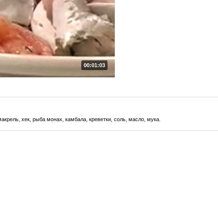
00:01:03
крель, хек, рыба монах, камбала, креветки, соль, масло, мука.