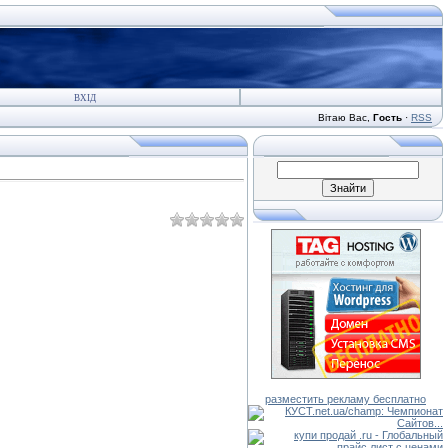
ВХІД
Вітаю Вас
,
Гость
·
RSS
разместить рекламу бесплатно