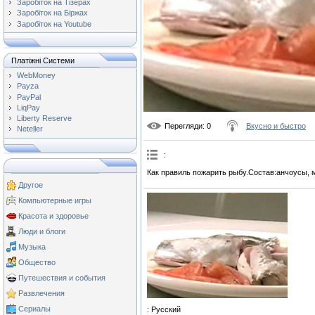
Заробіток на Тізерах
Заробіток на Біржах
Заробіток на Youtube
Платіжні Системи
WebMoney
Payza
PayPal
LiqPay
Liberty Reserve
Перегляди
: 0
Вкусно и быстро
Neteller
:
Как правиль пожарить рыбу.Состав:анчоусы, ма
Другое
Компьютерные игры
Красота и здоровье
Люди и блоги
Музыка
Общество
Путешествия и события
Развлечения
Сериалы
: Русский