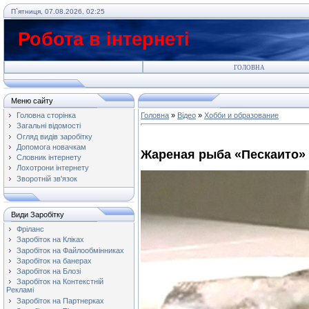
П`ятниця, 07.08.2026, 02:25
Робота в інтернеті
ГОЛОВНА
Меню сайту
Головна сторінка
Головна
»
Відео
»
Хобби и образование
Загальні відомості
Огляд видів заробітку
Допомога новачкам
Жареная рыба «Пескаито»
Словник інтернету
Лохотрони інтернету
Зворотній зв'язок
Види Заробітку
Фріланс
Заробіток на Кліках
Заробіток на Файлообмінниках
Заробіток на банерах
Заробіток на Блозі
Заробіток на Контекстній
Рекламі
Заробіток на Партнерках