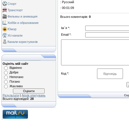
: Русский
Спорт
: 00:01:09
Транспорт
Фильмы и анимация
Всього коментарів
:
0
Хобби и образование
Ім`я *:
Юмор
Email *:
Усі канали
Канали користувачів
Оцініть мій сайт
Відмінно
Добре
Код *:
Непогано
Погано
Жахливо
Результати
|
Архів опитувань
Cop
Всього відповідей:
28