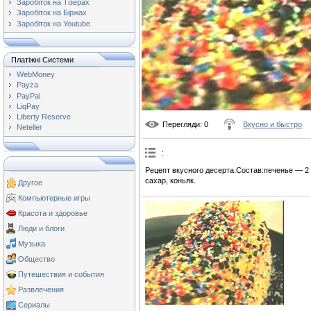
Заробіток на Тізерах
Заробіток на Біржах
Заробіток на Youtube
Платіжні Системи
WebMoney
Payza
PayPal
LiqPay
Liberty Reserve
Перегляди
: 0
Вкусно и быстро
Neteller
:
Рецепт вкусного десерта.Состав:печенье — 2
сахар, коньяк.
Другое
Компьютерные игры
Красота и здоровье
Люди и блоги
Музыка
Общество
Путешествия и события
Развлечения
Сериалы