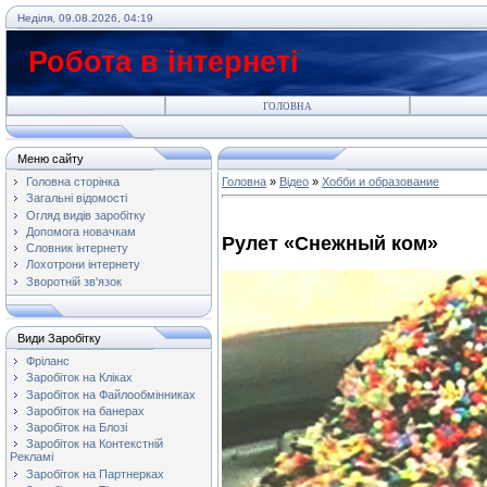
Неділя, 09.08.2026, 04:19
Робота в інтернеті
ГОЛОВНА
Меню сайту
Головна сторінка
Головна
»
Відео
»
Хобби и образование
Загальні відомості
Огляд видів заробітку
Допомога новачкам
Рулет «Снежный ком»
Словник інтернету
Лохотрони інтернету
Зворотній зв'язок
Види Заробітку
Фріланс
Заробіток на Кліках
Заробіток на Файлообмінниках
Заробіток на банерах
Заробіток на Блозі
Заробіток на Контекстній
Рекламі
Заробіток на Партнерках