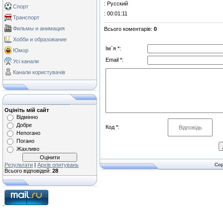
: Русский
Спорт
: 00:01:11
Транспорт
Фильмы и анимация
Всього коментарів
:
0
Хобби и образование
Ім`я *:
Юмор
Email *:
Усі канали
Канали користувачів
Оцініть мій сайт
Відмінно
Добре
Код *:
Непогано
Погано
Жахливо
Результати
|
Архів опитувань
Cop
Всього відповідей:
28