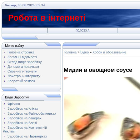
Четвер, 06.08.2026, 02:34
Робота в інтернеті
ГОЛОВНА
Меню сайту
Головна сторінка
Головна
»
Відео
»
Хобби и образование
Загальні відомості
Огляд видів заробітку
Допомога новачкам
Мидии в овощном соусе
Словник інтернету
Лохотрони інтернету
Зворотній зв'язок
Види Заробітку
Фріланс
Заробіток на Кліках
Заробіток на Файлообмінниках
Заробіток на банерах
Заробіток на Блозі
Заробіток на Контекстній
Рекламі
Заробіток на Партнерках