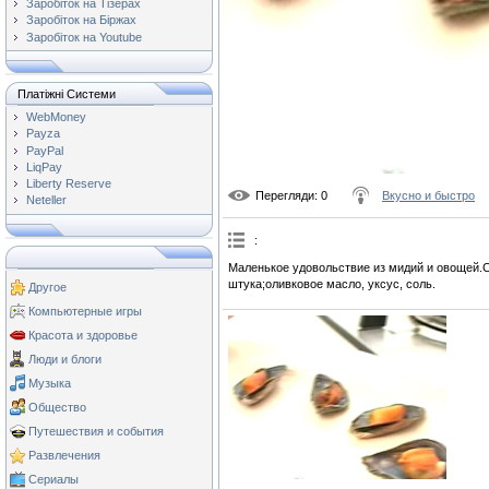
Заробіток на Тізерах
Заробіток на Біржах
Заробіток на Youtube
Платіжні Системи
WebMoney
Payza
PayPal
LiqPay
Liberty Reserve
Перегляди
: 0
Вкусно и быстро
Neteller
:
Маленькое удовольствие из мидий и овощей.
штука;оливковое масло, уксус, соль.
Другое
Компьютерные игры
Красота и здоровье
Люди и блоги
Музыка
Общество
Путешествия и события
Развлечения
Сериалы