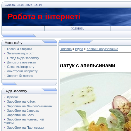
Субота, 08.08.2026, 15:49
Робота в інтернеті
ГОЛОВНА
Меню сайту
Головна сторінка
Головна
»
Відео
»
Хобби и образование
Загальні відомості
Огляд видів заробітку
Допомога новачкам
Латук с апельсинами
Словник інтернету
Лохотрони інтернету
Зворотній зв'язок
Види Заробітку
Фріланс
Заробіток на Кліках
Заробіток на Файлообмінниках
Заробіток на банерах
Заробіток на Блозі
Заробіток на Контекстній
Рекламі
Заробіток на Партнерках