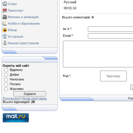
: Русский
Спорт
: 00:01:10
Транспорт
Фильмы и анимация
Всього коментарів
:
0
Хобби и образование
Ім`я *:
Юмор
Email *:
Усі канали
Канали користувачів
Оцініть мій сайт
Відмінно
Добре
Код *:
Непогано
Погано
Жахливо
Результати
|
Архів опитувань
Cop
Всього відповідей:
28