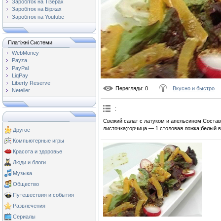
Заробіток на Тізерах
Заробіток на Біржах
Заробіток на Youtube
Платіжні Системи
WebMoney
Payza
PayPal
LiqPay
Liberty Reserve
Перегляди
: 0
Вкусно и быстро
Neteller
:
Свежий салат с латуком и апельсином.Состав
листочка;горчица — 1 столовая ложка;белый в
Другое
Компьютерные игры
Красота и здоровье
Люди и блоги
Музыка
Общество
Путешествия и события
Развлечения
Сериалы