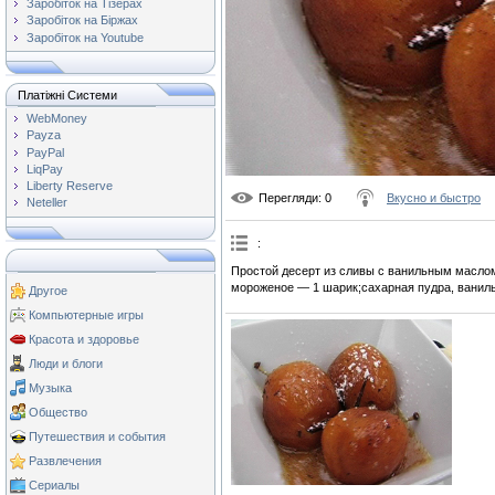
Заробіток на Тізерах
Заробіток на Біржах
Заробіток на Youtube
Платіжні Системи
WebMoney
Payza
PayPal
LiqPay
Liberty Reserve
Перегляди
: 0
Вкусно и быстро
Neteller
:
Простой десерт из сливы с ванильным масло
мороженое — 1 шарик;сахарная пудра, ваниль
Другое
Компьютерные игры
Красота и здоровье
Люди и блоги
Музыка
Общество
Путешествия и события
Развлечения
Сериалы