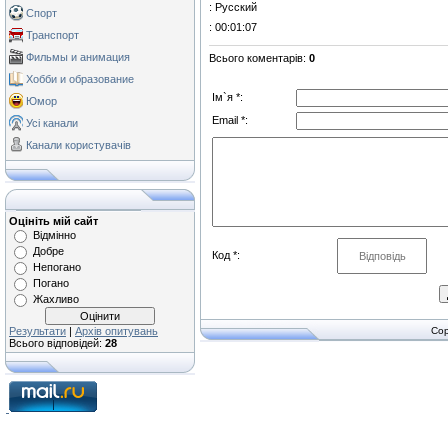
: Русский
Спорт
: 00:01:07
Транспорт
Фильмы и анимация
Всього коментарів
:
0
Хобби и образование
Ім`я *:
Юмор
Email *:
Усі канали
Канали користувачів
Оцініть мій сайт
Відмінно
Добре
Код *:
Непогано
Погано
Жахливо
Результати
|
Архів опитувань
Cop
Всього відповідей:
28