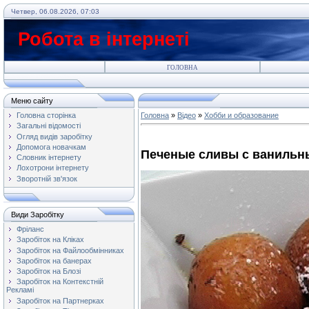
Четвер, 06.08.2026, 07:03
Робота в інтернеті
ГОЛОВНА
Меню сайту
Головна сторінка
Головна
»
Відео
»
Хобби и образование
Загальні відомості
Огляд видів заробітку
Допомога новачкам
Печеные сливы с ванильн
Словник інтернету
Лохотрони інтернету
Зворотній зв'язок
Види Заробітку
Фріланс
Заробіток на Кліках
Заробіток на Файлообмінниках
Заробіток на банерах
Заробіток на Блозі
Заробіток на Контекстній
Рекламі
Заробіток на Партнерках