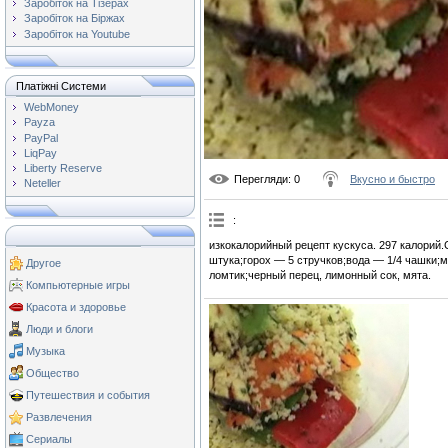
Заробіток на Тізерах
Заробіток на Біржах
Заробіток на Youtube
Платіжні Системи
WebMoney
Payza
PayPal
LiqPay
Liberty Reserve
Перегляди
: 0
Вкусно и быстро
Neteller
:
изкокалорийный рецепт кускуса. 297 калорий
штука;горох — 5 стручков;вода — 1/4 чашки;м
Другое
ломтик;черный перец, лимонный сок, мята.
Компьютерные игры
Красота и здоровье
Люди и блоги
Музыка
Общество
Путешествия и события
Развлечения
Сериалы