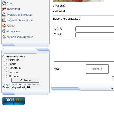
Спорт
: Русский
Транспорт
: 00:01:15
Фильмы и анимация
Всього коментарів
:
0
Хобби и образование
Юмор
Ім`я *:
Усі канали
Email *:
Канали користувачів
Оцініть мій сайт
Відмінно
Добре
Непогано
Код *:
Погано
Жахливо
Результати
|
Архів опитувань
Всього відповідей:
28
Cop