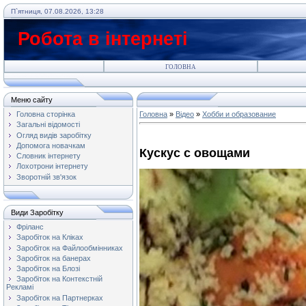
П`ятниця, 07.08.2026, 13:28
Робота в інтернеті
ГОЛОВНА
Меню сайту
Головна сторінка
Головна
»
Відео
»
Хобби и образование
Загальні відомості
Огляд видів заробітку
Допомога новачкам
Кускус с овощами
Словник інтернету
Лохотрони інтернету
Зворотній зв'язок
Види Заробітку
Фріланс
Заробіток на Кліках
Заробіток на Файлообмінниках
Заробіток на банерах
Заробіток на Блозі
Заробіток на Контекстній
Рекламі
Заробіток на Партнерках