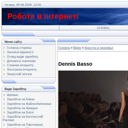
Четвер, 06.08.2026, 12:02
Робота в інтернеті
ГОЛОВНА
Меню сайту
Головна сторінка
Головна
»
Відео
»
Красота и здоровье
Загальні відомості
Огляд видів заробітку
Допомога новачкам
Dennis Basso
Словник інтернету
Лохотрони інтернету
Зворотній зв'язок
Види Заробітку
Фріланс
Заробіток на Кліках
Заробіток на Файлообмінниках
Заробіток на банерах
Заробіток на Блозі
Заробіток на Контекстній
Рекламі
Заробіток на Партнерках