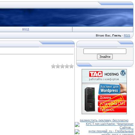
ВХІД
Вітаю Вас
,
Гость
·
RSS
разместить рекламу бесплатно