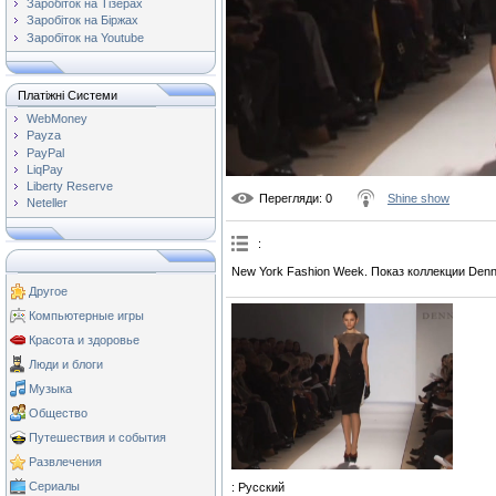
Заробіток на Тізерах
Заробіток на Біржах
Заробіток на Youtube
Платіжні Системи
WebMoney
Payza
PayPal
LiqPay
Liberty Reserve
Перегляди
: 0
Shine show
Neteller
:
New York Fashion Week. Показ коллекции Denn
Другое
Компьютерные игры
Красота и здоровье
Люди и блоги
Музыка
Общество
Путешествия и события
Развлечения
Сериалы
: Русский