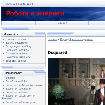
Неділя, 09.08.2026, 12:34
Робота в інтернеті
ГОЛОВНА
Меню сайту
Головна сторінка
Головна
»
Відео
»
Красота и здоровье
Загальні відомості
Огляд видів заробітку
Допомога новачкам
Dsquared
Словник інтернету
Лохотрони інтернету
Зворотній зв'язок
Види Заробітку
Фріланс
Заробіток на Кліках
Заробіток на Файлообмінниках
Заробіток на банерах
Заробіток на Блозі
Заробіток на Контекстній
Рекламі
Заробіток на Партнерках