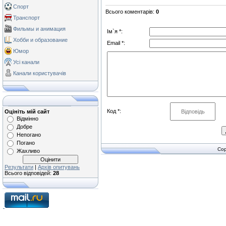
Спорт
Всього коментарів
:
0
Транспорт
Фильмы и анимация
Ім`я *:
Хобби и образование
Email *:
Юмор
Усі канали
Канали користувачів
Код *:
Оцініть мій сайт
Відмінно
Добре
Непогано
Погано
Cop
Жахливо
Результати
|
Архів опитувань
Всього відповідей:
28