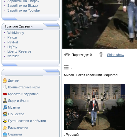
Заробіток на Тізерах
Заробіток на Біржах
Заробіток на Youtube
Платіжні Системи
WebMoney
Payza
PayPal
LiqPay
Liberty Reserve
Перегляди
: 0
Shine show
Neteller
:
Милан. Показ коллекции Dsquared.
Другое
Компьютерные игры
Красота и здоровье
Люди и блоги
Музыка
Общество
Путешествия и события
Развлечения
Сериалы
: Русский