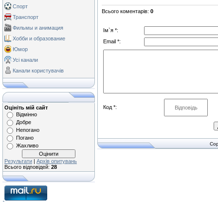
Спорт
Всього коментарів
:
0
Транспорт
Фильмы и анимация
Ім`я *:
Хобби и образование
Email *:
Юмор
Усі канали
Канали користувачів
Код *:
Оцініть мій сайт
Відмінно
Добре
Непогано
Погано
Cop
Жахливо
Результати
|
Архів опитувань
Всього відповідей:
28