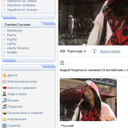
Заробіток на Тізерах
Заробіток на Біржах
Заробіток на Youtube
Платіжні Системи
WebMoney
Payza
PayPal
LiqPay
Liberty Reserve
Перегляди
: 0
Street Fashion
Neteller
:
Андрей Noganasun занимается английским с
Другое
Компьютерные игры
Красота и здоровье
Люди и блоги
Музыка
Общество
Путешествия и события
Развлечения
Сериалы
: Русский