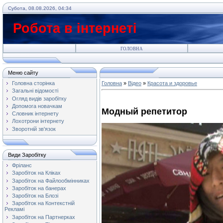
Субота, 08.08.2026, 04:34
Робота в інтернеті
ГОЛОВНА
Меню сайту
Головна сторінка
Головна
»
Відео
»
Красота и здоровье
Загальні відомості
Огляд видів заробітку
Допомога новачкам
Модный репетитор
Словник інтернету
Лохотрони інтернету
Зворотній зв'язок
Види Заробітку
Фріланс
Заробіток на Кліках
Заробіток на Файлообмінниках
Заробіток на банерах
Заробіток на Блозі
Заробіток на Контекстній
Рекламі
Заробіток на Партнерках