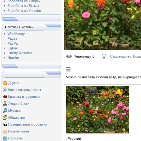
Заробіток на Тізерах
Заробіток на Біржах
Заробіток на Youtube
Платіжні Системи
WebMoney
Payza
PayPal
LiqPay
Liberty Reserve
Перегляди
: 0
Садоводство. Вопр
Neteller
:
Можно ли посеять семена астр, не выращива
Другое
Компьютерные игры
Красота и здоровье
Люди и блоги
Музыка
Общество
Путешествия и события
Развлечения
Сериалы
: Русский