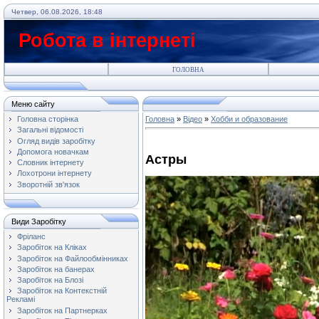
Четвер, 06.08.2026, 18:48
Робота в інтернеті
ГОЛОВНА
Меню сайту
Головна сторінка
Головна
»
Відео
»
Хобби и образование
Загальні відомості
Огляд видів заробітку
Допомога новачкам
Астры
Словник інтернету
Лохотрони інтернету
Зворотній зв'язок
Види Заробітку
Фріланс
Заробіток на Кліках
Заробіток на Файлообмінниках
Заробіток на банерах
Заробіток на Блозі
Заробіток на Контекстній
Рекламі
Заробіток на Партнерках