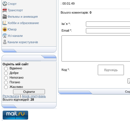
: 00:01:49
Спорт
Транспорт
Всього коментарів
:
0
Фильмы и анимация
Хобби и образование
Ім`я *:
Юмор
Email *:
Усі канали
Канали користувачів
Оцініть мій сайт
Відмінно
Код *:
Добре
Непогано
Погано
Жахливо
Cop
Результати
|
Архів опитувань
Всього відповідей:
28