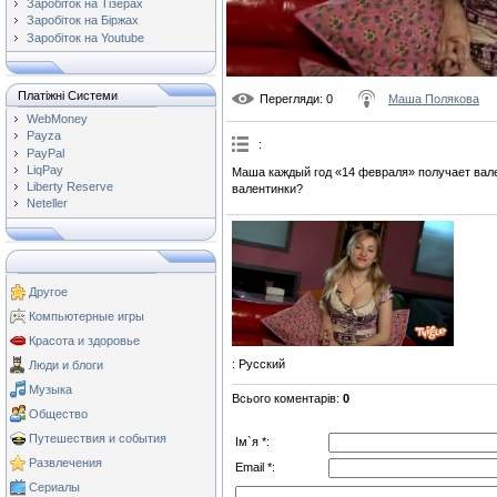
Заробіток на Тізерах
Заробіток на Біржах
Заробіток на Youtube
Платіжні Системи
Перегляди
: 0
Маша Полякова
WebMoney
Payza
:
PayPal
LiqPay
Маша каждый год «14 февраля» получает вале
Liberty Reserve
валентинки?
Neteller
Другое
Компьютерные игры
Красота и здоровье
: Русский
Люди и блоги
Музыка
Всього коментарів
:
0
Общество
Путешествия и события
Ім`я *:
Развлечения
Email *:
Сериалы