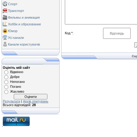
Спорт
Транспорт
Фильмы и анимация
Хобби и образование
Юмор
Код *:
Усі канали
Канали користувачів
Cop
Оцініть мій сайт
Відмінно
Добре
Непогано
Погано
Жахливо
Результати
|
Архів опитувань
Всього відповідей:
28