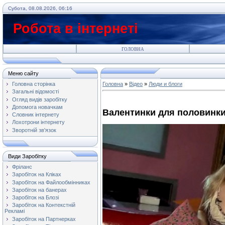
Субота, 08.08.2026, 06:16
Робота в інтернеті
ГОЛОВНА
Меню сайту
Головна сторінка
Головна
»
Відео
»
Люди и блоги
Загальні відомості
Огляд видів заробітку
Допомога новачкам
Валентинки для половинк
Словник інтернету
Лохотрони інтернету
Зворотній зв'язок
Види Заробітку
Фріланс
Заробіток на Кліках
Заробіток на Файлообмінниках
Заробіток на банерах
Заробіток на Блозі
Заробіток на Контекстній
Рекламі
Заробіток на Партнерках